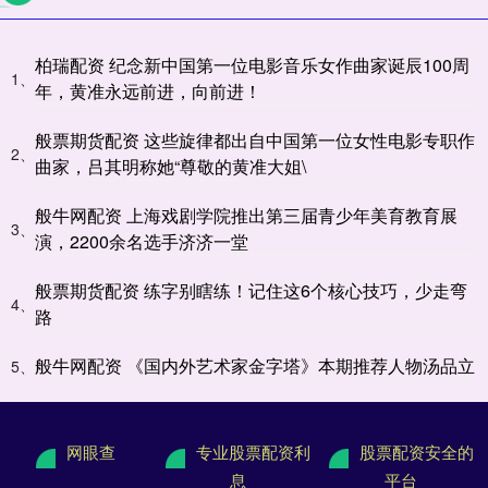
柏瑞配资 纪念新中国第一位电影音乐女作曲家诞辰100周
1、
年，黄准永远前进，向前进！
般票期货配资 这些旋律都出自中国第一位女性电影专职作
2、
曲家，吕其明称她“尊敬的黄准大姐\
般牛网配资 上海戏剧学院推出第三届青少年美育教育展
3、
演，2200余名选手济济一堂
般票期货配资 练字别瞎练！记住这6个核心技巧，少走弯
4、
路
般牛网配资 《国内外艺术家金字塔》本期推荐人物汤品立
5、
网眼查
专业股票配资利
股票配资安全的
息
平台