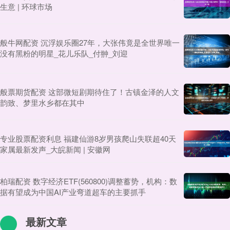
生意 | 环球市场
般牛网配资 沉浮娱乐圈27年，大张伟竟是全世界唯一
没有黑粉的明星_花儿乐队_付翀_刘迎
般票期货配资 这部微短剧期待住了！古镇金泽的人文
韵致、梦里水乡都在其中
专业股票配资利息 福建仙游8岁男孩爬山失联超40天
家属最新发声_大皖新闻 | 安徽网
柏瑞配资 数字经济ETF(560800)调整蓄势，机构：数
据有望成为中国AI产业弯道超车的主要抓手
最新文章