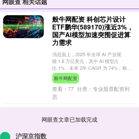
网眼查 相关话题
般牛网配资 科创芯片设计
ETF鹏华(589170)涨近3%，
国产AI模型加速突围促进算
力需求
消息面上，2025 年全球 AI 产业规
模 1.8 万亿美元，其中 AI 模型占
比 1%，未来 2年 CAGR 为 74%；根据
IDC 数据，活跃 Agent ....
般牛网配资
查看：
77
分类：
专业股票配资利
息
网眼查文章已加载完成
沪深京指数