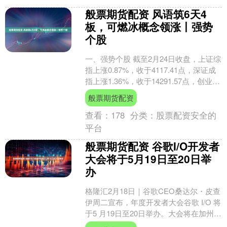
般票期货配资 风语筑6天4
板，可燃冰概念领涨丨强势
个股
一、强势个股 截至2月24日收盘，上证综
指上涨0.87%，收于4117.41点，深证成
指上涨1.36%，收于14291.57点，创业板
指上涨0.99%，收于33....
般票期货配资
查看：
178
分类：
股票配资安全的
平台
般票期货配资 谷歌I/O开发者
大会将于5月19日至20日举
办
格隆汇2月18日｜谷歌CEO桑达尔・皮查
伊周二宣布，年度开发者大会谷歌 I/O 将
于5 月19日至20日举办。大会将在加州山
景城的公司总部举行，并将在大会官网