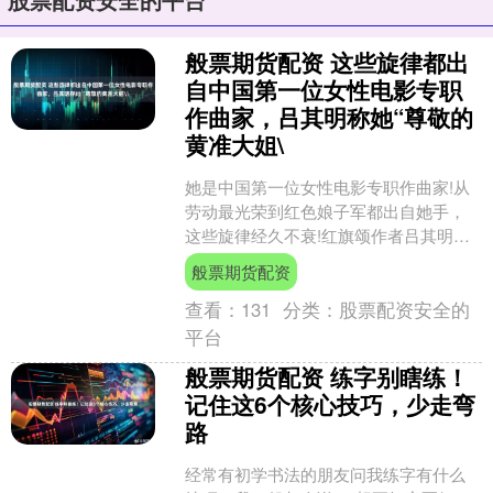
股票配资安全的平台
般票期货配资 这些旋律都出
自中国第一位女性电影专职
作曲家，吕其明称她“尊敬的
黄准大姐\
她是中国第一位女性电影专职作曲家!从
劳动最光荣到红色娘子军都出自她手，
这些旋律经久不衰!红旗颂作者吕其明吕
老称呼她“尊敬的黄准大姐"“敬爱的黄准
般票期货配资
大姐 永远活在我....
查看：
131
分类：
股票配资安全的
平台
般票期货配资 练字别瞎练！
记住这6个核心技巧，少走弯
路
经常有初学书法的朋友问我练字有什么