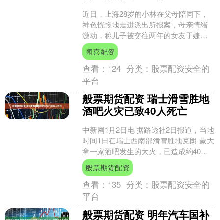
近日，上海28岁的小林在父母陪同下，
神色恍惚地走进派出所报案，母亲情绪
激动，称儿子被交往两年的女友于婕欺
骗、偷窃。据小林初步统计，自己被骗
闻喜配资
近40万元。 小林回忆....
查看：
124
分类：
股票配资安全的
平台
般票期货配资 瑞士滑雪胜地
酒吧火灾已致40人死亡
中新网1月2日电 据路透社2日报道，当地
时间1日在瑞士西南部滑雪胜地克朗-蒙大
拿一家酒吧发生的大火，已造成约40人
死亡、115人受伤。 当地警方称，火灾发
般票期货配资
生在当....
查看：
135
分类：
股票配资安全的
平台
般票期货配资 明年汽车国补