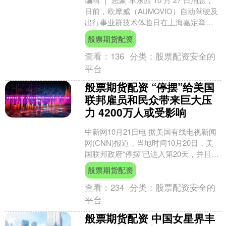
日前，欧摩威（AUMOVIO）自动驾驶及
出行事业群技术体验日在上海嘉定举
办。 在活动上，欧摩威自动驾驶及出行
般票期货配资
事业....
查看：
136
分类：
股票配资安全的
平台
般票期货配资 “停摆”给美国
联邦雇员和民众带来巨大压
力 4200万人或受影响
中新网10月21日电 据美国有线电视新闻
网(CNN)报道，当地时间10月20日，美
国联邦政府“停摆”已进入第20天，并且没
有结束的迹象。共和党和民主党依然停
般票期货配资
滞不....
查看：
234
分类：
股票配资安全的
平台
般票期货配资 中国女星界丰