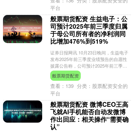
查看：
136
分类：
股票配资安全的
平台
般票期货配资 生益电子：公
司预计2025年前三季度归属
于母公司所有者的净利润同
比增加476%到519%
证券日报网讯 10月23日晚间，生益电子
发布2025年前三季度业绩预告的自愿性
披露公告称，公司预计2025年前三季度
营业收入661，380万元到703，380万....
般票期货配资
查看：
139
分类：
股票配资安全的
平台
般票期货配资 微博CEO王高
飞就AI手机能否自动发微博
作出回应：相关操作“需要确
认”