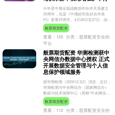
今年是中俄全面战略协作伙伴关系建立
30周年，也是《中俄睦邻友好合作条
约》签署25周年。4月26日至27日，由华
东师范大学与俄罗斯“瓦尔代”国际辩论俱
般票期货配资
乐部发展与支....
查看：
155
分类：
股票配资安全的
平台
般票期货配资 华测检测获中
央网信办数据中心授权 正式
开展数据安全管理与个人信
息保护领域服务
据华测检测（300012.SZ）消息，近日，
华测检测与中央网信办（国家网信办）
数据与技术保障中心（简称“中央网信办
数据中心”）正式签署合作协议，获批成
般票期货配资
为中央网信....
查看：
112
分类：
股票配资安全的