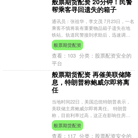
般票期货配资 20分钟！民警
帮乘客寻回遗失的箱子
通讯员：张祖华，李文茂 7月23日，一名
乘客不慎将装有重要物品箱子遗失在地
铁站。轨道民警接到求助后，迅速调看
监控找到捡拾者，20分钟成功帮乘客寻
般票期货配资
回了失物。 当天....
查看：
103
分类：
股票配资安全的
平台
般票期货配资 再催美联储降
息，特朗普称鲍威尔即将离
任
当地时间22日，美国总统特朗普表示，
美联储主席鲍威尔即将离任。 特朗普
称，目前利率过高，这正在影响住房市
场。他表示，利率应该降低3个百分点，
般票期货配资
甚至更多。 今年以来....
查看：
117
分类：
股票配资安全的