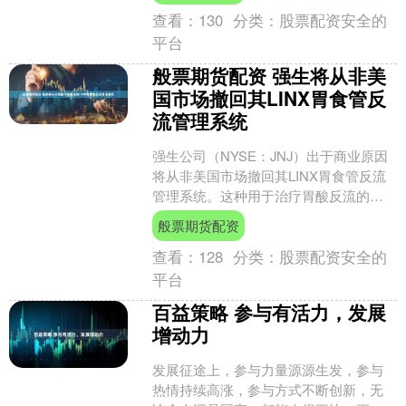
查看：
130
分类：
股票配资安全的
平台
般票期货配资 强生将从非美
国市场撤回其LINX胃食管反
流管理系统
强生公司（NYSE：JNJ）出于商业原因
将从非美国市场撤回其LINX胃食管反流
管理系统。这种用于治疗胃酸反流的设
备将继续在美国供应，目前未报告任何
般票期货配资
安全性或有效性....
查看：
128
分类：
股票配资安全的
平台
百益策略 参与有活力，发展
增动力
发展征途上，参与力量源源生发，参与
热情持续高涨，参与方式不断创新，无