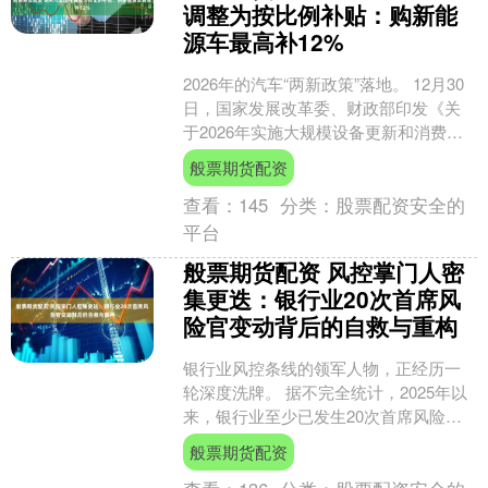
调整为按比例补贴：购新能
源车最高补12%
2026年的汽车“两新政策”落地。 12月30
日，国家发展改革委、财政部印发《关
于2026年实施大规模设备更新和消费品
以旧换新政策的通知》（下称“通知”）。
般票期货配资
相....
查看：
145
分类：
股票配资安全的
平台
般票期货配资 风控掌门人密
集更迭：银行业20次首席风
险官变动背后的自救与重构
银行业风控条线的领军人物，正经历一
轮深度洗牌。 据不完全统计，2025年以
来，银行业至少已发生20次首席风险官
职位变动，掀起一波风控高管调整潮。
般票期货配资
这一系列高层换....