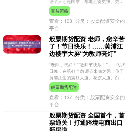
论个人还是国家，都能走得更快、更
稳、更远 “无穷的远方，无数的人们，都
百益策略
和我有关。”鲁迅先生这....
查看：
103
分类：
股票配资安全的
平台
般票期货配资 老师，您辛苦
了！节日快乐！……黄浦江
边楼宇大屏“为教师亮灯”
“老师，您好！”“教师节快乐！”……9月9
日晚，在第41个教师节来临之际，位于
黄浦江边的震旦大厦、花旗大厦、白玉
兰广场等楼体大屏同时点亮，滚动播
般票期货配资
放“以教育家精神....
查看：
127
分类：
股票配资安全的
平台
般票期货配资 全国首个，首
票通关！打通跨境电商出口
新渠道