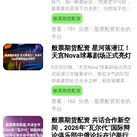
技巧，我一般都会说：“想要把字写好，
最重要的是肯下功夫练”。当然练字也不
能闷着头瞎练，需要掌握一些方法和技
般票期货配资
巧。今天我总结了一下....
查看：
151
分类：
股票配资安全的
平台
般票期货配资 星河落潜江！
天宫Nova球幕剧场正式亮灯
5月30日晚，“天宫Nova”球幕剧场点亮仪
式在潜江市隆重举行。恢宏大气的巨型
球体建筑屹立水乡之畔，宛若璀璨星辰
落地潜江，瞬间成为全城瞩目的视觉焦
般票期货配资
点，市民、游客....
查看：
163
分类：
股票配资安全的
平台
般票期货配资 共话合作新空
间，2026年“瓦尔代”国际辩
论俱乐部中俄论坛在沪举行