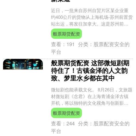
近日，一批来自苏州自贸片区某企业重
约400公斤的货物从上海机场-苏州前置货
站出运，将发往加拿大。这是苏州前置
货站通过跨境电商B2B直接出口申报通关
般票期货配资
的首票货物，标....
查看：
191
分类：
股票配资安全的
平台
般票期货配资 这部微短剧期
待住了！古镇金泽的人文韵
致、梦里水乡都在其中
微短剧也能承载文化。 8月26日，文旅题
材微短剧《念君》在上海青浦金泽古镇
开机，将以独特的文化视角与创新影像
表达，聚焦江南水乡人文底蕴与非遗传
般票期货配资
承，致力推动地方文....
查看：
244
分类：
股票配资安全的
平台