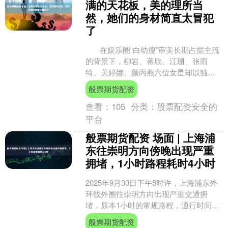
满的天花板，美的理所当
然，她们的身材简直太冒犯
了
在娱乐圈“白幼瘦”审美长期占据主流
的背景下，柳岩、蒋欣、江珊、张雨
绮、关婷娜、颜丙燕六位女星却以独特
的身材特质与鲜明的个人态度，打破外
般票期货配资
界对女性身材....
查看：
105
分类：
股票配资安全的
平台
般票期货配资 场面 | 上海浦
东往崇明方向傍晚出现严重
拥堵，1小时路程耗时4小时
2025年9月30日下午5时许，上海浦东外
环线外圈往崇明方向出现严重交通拥
堵，原本1小时的常规路程，通行时间延
长至4小时。 据浦东公安交管支队研判，
般票期货配资
G40长江隧....