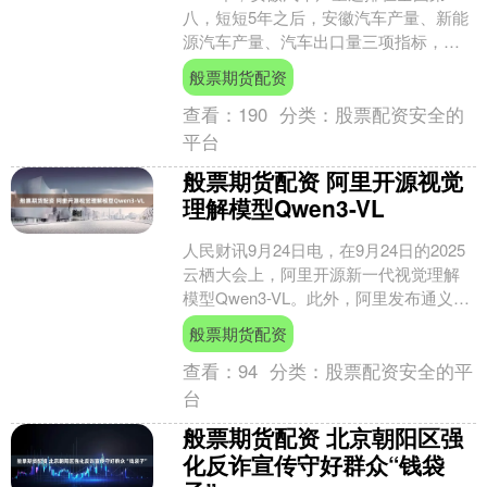
八，短短5年之后，安徽汽车产量、新能
源汽车产量、汽车出口量三项指标，一
举登顶全国首位。这一年，全国每9辆汽
般票期货配资
车、每8辆新能源汽....
查看：
190
分类：
股票配资安全的
平台
般票期货配资 阿里开源视觉
理解模型Qwen3-VL
人民财讯9月24日电，在9月24日的2025
云栖大会上，阿里开源新一代视觉理解
模型Qwen3-VL。此外，阿里发布通义全
模态预训练大模型Qwen3-Omni系列....
般票期货配资
查看：
94
分类：
股票配资安全的平
台
般票期货配资 北京朝阳区强
化反诈宣传守好群众“钱袋