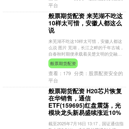
平台
般票期货配资 来芜湖不吃这
10样太可惜，安徽人都这么
说
来芜湖不吃这10样太可惜，安徽人都这
么说 图片 芜湖，长江之畔的千年古城，
自春秋时期便承载着吴楚文明的交融。
其古称“鸠兹”，源于《诗经》“关关雎
般票期货配资
鸠”的意象，3....
查看：
179
分类：
股票配资安全的
平台
般票期货配资 H20芯片恢复
在华销售，通信
ETF(159695)红盘震荡，光
模块龙头新易盛续涨近10%
截至2025年7月16日 13:17，国证通信指