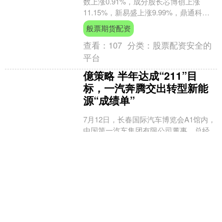
数上涨0.91%，成分股长芯博创上涨
11.15%，新易盛上涨9.99%，鼎通科技
上涨9.61%，东信和平上涨7.....
般票期货配资
查看：
107
分类：
股票配资安全的
平台
億策略 半年达成“211”目
标，一汽奔腾交出转型新能
源“成绩单”
7月12日，长春国际汽车博览会A1馆内，
中国第一汽车集团有限公司董事、总经
理、党委副书记刘亦功和一汽奔腾董事
长、党委书记刘忠忱，将车钥匙郑重交
億策略
到悦意双子星第16....
查看：
163
分类：
股票配资安全的
平台
般票期货配资 云鲸智能作为
被告/被上诉人的1起涉及产