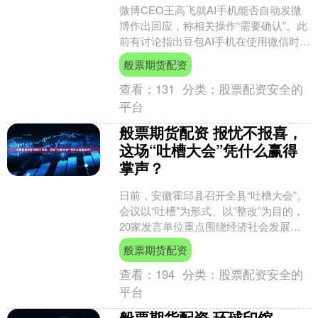
微博CEO王高飞就AI手机能否自动发微
博作出回应，称相关操作“需要确认”。此
前有讨论指出豆包AI手机在使用微信时被
限制模拟操作，王高飞澄清微信并未封
般票期货配资
杀该设备，仅....
查看：
131
分类：
股票配资安全的
平台
般票期货配资 报忧不报喜，
这场“吐槽大会”凭什么赢得
掌声？
日前，安徽霍邱县召开全县“吐槽大会”。
会议以“吐槽”为形式、以“整改”为目的，
20家发言单位重点围绕经济社会发展中
的堵点、痛点、难点，进行了限时“吐
般票期货配资
槽”发言。 ....
查看：
194
分类：
股票配资安全的
平台
般票期货配资 环球印馆