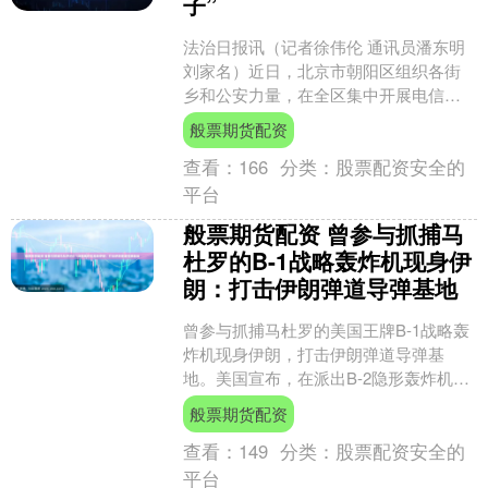
子”
法治日报讯（记者徐伟伦 通讯员潘东明
刘家名）近日，北京市朝阳区组织各街
乡和公安力量，在全区集中开展电信网
络诈骗宣传防范活动，切实守好人民群
般票期货配资
众的“钱袋子”。记者....
查看：
166
分类：
股票配资安全的
平台
般票期货配资 曾参与抓捕马
杜罗的B-1战略轰炸机现身伊
朗：打击伊朗弹道导弹基地
曾参与抓捕马杜罗的美国王牌B-1战略轰
炸机现身伊朗，打击伊朗弹道导弹基
地。美国宣布，在派出B-2隐形轰炸机伊
朗之后，美军又紧急投入了超音速B-1战
般票期货配资
略轰炸机，以攻....
查看：
149
分类：
股票配资安全的
平台