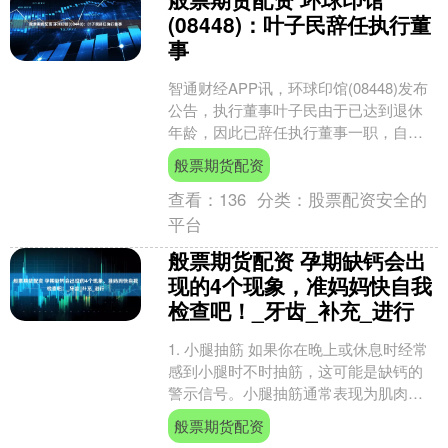
(08448)：叶子民辞任执行董
事
智通财经APP讯，环球印馆(08448)发布
公告，执行董事叶子民由于已达到退休
年龄，因此已辞任执行董事一职，自
2025年8月31日起生效。叶子民亦已辞任
般票期货配资
公司附属....
查看：
136
分类：
股票配资安全的
平台
般票期货配资 孕期缺钙会出
现的4个现象，准妈妈快自我
检查吧！_牙齿_补充_进行
1. 小腿抽筋 如果你在晚上或休息时经常
感到小腿时不时抽筋，这可能是缺钙的
警示信号。小腿抽筋通常表现为肌肉突
然收缩，引起疼痛，让人措手不及。研
般票期货配资
究表明，由于胎儿快....