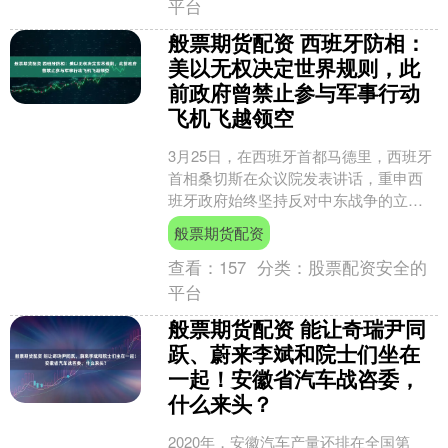
平台
般票期货配资 西班牙防相：
美以无权决定世界规则，此
前政府曾禁止参与军事行动
飞机飞越领空
3月25日，在西班牙首都马德里，西班牙
首相桑切斯在众议院发表讲话，重申西
班牙政府始终坚持反对中东战争的立
场。\n 新华社发 据新华社报道，西班牙
般票期货配资
国防大臣玛加丽塔....
查看：
157
分类：
股票配资安全的
平台
般票期货配资 能让奇瑞尹同
跃、蔚来李斌和院士们坐在
一起！安徽省汽车战咨委，
什么来头？
2020年，安徽汽车产量还排在全国第