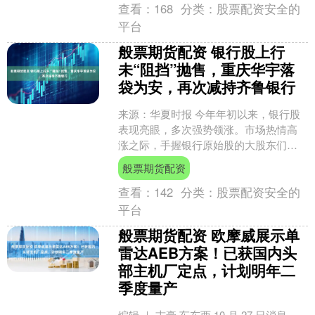
查看：
168
分类：
股票配资安全的
平台
般票期货配资 银行股上行
未“阻挡”抛售，重庆华宇落
袋为安，再次减持齐鲁银行
来源：华夏时报 今年年初以来，银行股
表现亮眼，多次强势领涨。市场热情高
涨之际，手握银行原始股的大股东们，
有的正悄然“落袋为安”。 日前，齐鲁银行
般票期货配资
发布公告称，该行....
查看：
142
分类：
股票配资安全的
平台
般票期货配资 欧摩威展示单
雷达AEB方案！已获国内头
部主机厂定点，计划明年二
季度量产
编辑 ｜ 志豪 车东西 10 月 27 日消息，