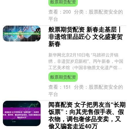
般票期货配资
提....
查看：
200
分类：
股票配资安全的
平台
般票期货配资 新春走基层丨
非遗馆里品匠心 文化盛宴贺
新春
新华网北京2月10日电 “马踏祥云开锦
绣，非遗贺岁启新程”。丙午新春，中国
工艺美术馆（中国非物质文化遗产馆）
内张灯结彩、年味氤氲，“气象万千——
般票期货配资
中国非遗保护实践....
查看：
151
分类：
股票配资安全的
平台
闻喜配资 女子把男友当“长期
饭票”：向其兜售假手表、假
衣物，调包奢侈品变卖，又
偷又骗套走近40万