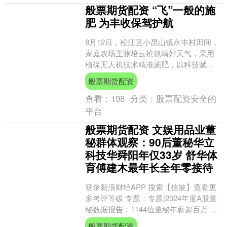
般票期货配资 “飞”一般的施
肥 为丰收保驾护航
8月12日，松江区小昆山镇永丰村田间，
家庭农场主张培云抢抓晴好天气，采用
植保无人机技术精准施肥，以科技赋能
田间管理，为粮食丰收打下坚实基础。
般票期货配资
这次施肥属于水稻....
查看：
198
分类：
股票配资安全的
平台
般票期货配资 文娱用品业董
秘群体观察：90后董秘华立
科技华舜阳年仅33岁 舒华体
育傅建木最年长全年零接待
登录新浪财经APP 搜索【信披】查看更
多考评等级 专题：专题|2024年度A股董
秘数据报告：1144位董秘年薪超百万 占
比超21% 董秘作为连接投资者与上市公
般票期货配资