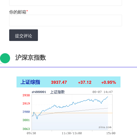
你的邮箱
*
提交评论
沪深京指数
上证综指
3937.16
+36.80
+0.94%