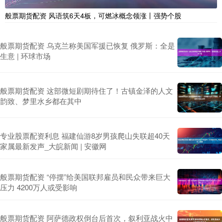
般票期货配资 风语筑6天4板，可燃冰概念领涨丨强势个股
般票期货配资 乌克兰称美国军援已恢复 俄罗斯：全是
生意 | 环球市场
般票期货配资 这部微短剧期待住了！古镇金泽的人文
韵致、梦里水乡都在其中
专业股票配资利息 福建仙游8岁男孩爬山失联超40天
家属最新发声_大皖新闻 | 安徽网
般票期货配资 “停摆”给美国联邦雇员和民众带来巨大
压力 4200万人或受影响
般票期货配资 阿萨德政权倒台后首次，叙利亚战火中