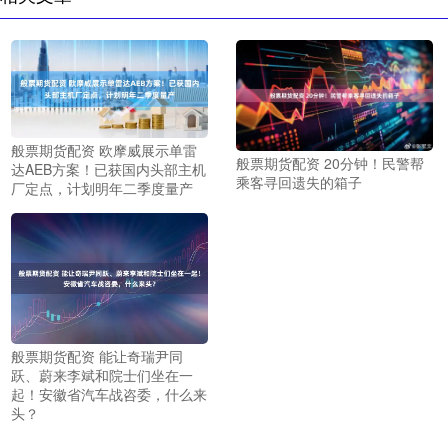
般票期货配资 欧摩威展示单雷
般票期货配资 20分钟！民警帮
达AEB方案！已获国内头部主机
乘客寻回遗失的箱子
厂定点，计划明年二季度量产
般票期货配资 能让奇瑞尹同
跃、蔚来李斌和院士们坐在一
起！安徽省汽车战咨委，什么来
头？