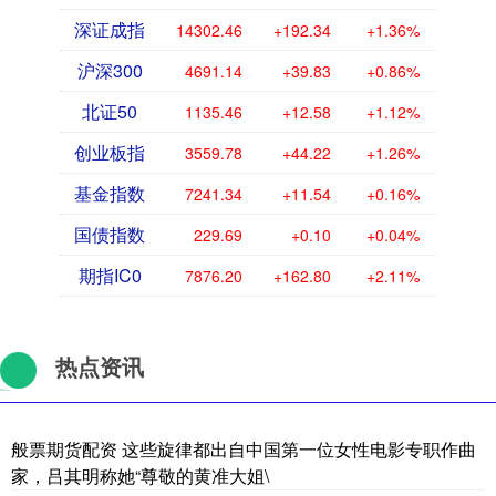
深证成指
14300.66
+190.54
+1.35%
沪深300
4690.59
+39.28
+0.84%
北证50
1135.41
+12.54
+1.12%
创业板指
3558.88
+43.32
+1.23%
基金指数
7241.33
+11.53
+0.16%
国债指数
229.69
+0.10
+0.04%
期指IC0
7873.80
+160.40
+2.08%
热点资讯
般票期货配资 这些旋律都出自中国第一位女性电影专职作曲
家，吕其明称她“尊敬的黄准大姐\