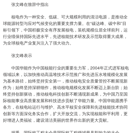
张文峰在致辞中指出
核电作为一种安全、低碳、可大规模利用的清洁电源，是推动全
球能源转型与应对气候变化的重要支撑力量。在“碳达峰、碳中和”目
标引领下，中国积极安全有序发展核电，装机规模位居全球前列，运
行业绩保持国际先进水平，先进核能技术研发及示范取得重大成果，
为全球核电产业复兴注入了强大动力。
张文峰表示
中国华能作为中国核能行业的重要生力军，2004年正式进军核电
领域以来，以加快推动高温堆技术示范推广和先进压水堆规模化发展
为基本路径，始终坚持安全第一，推动核电安全质量管控不断展现新
作为；始终坚持深耕细作，推动核电规模化发展不断迈上新台阶；始
终坚持创新驱动，推动核电科技创新不断涌现新成果，为中国乃至国
际核能事业高质量发展和科技进步贡献了华能力量。中国华能愿携手
各方，在核电站运行与维护、高水平核安全保障和先进核能技术协同
创新等方面深化务实合作，扩大开放交流，为实现核能和平利用，更
好增进人类福祉，建设清洁美丽的世界作出新的更大贡献。
据悉，国际核工程大会是国际核工程领域最具影响力的大会，