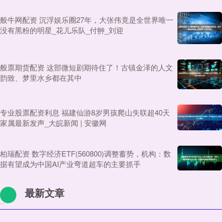
般牛网配资 沉浮娱乐圈27年，大张伟竟是全世界唯一
没有黑粉的明星_花儿乐队_付翀_刘迎
般票期货配资 这部微短剧期待住了！古镇金泽的人文
韵致、梦里水乡都在其中
专业股票配资利息 福建仙游8岁男孩爬山失联超40天
家属最新发声_大皖新闻 | 安徽网
柏瑞配资 数字经济ETF(560800)调整蓄势，机构：数
据有望成为中国AI产业弯道超车的主要抓手
最新文章