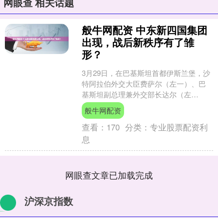
网眼查 相关话题
般牛网配资 中东新四国集团
出现，战后新秩序有了雏
形？
3月29日，在巴基斯坦首都伊斯兰堡，沙
特阿拉伯外交大臣费萨尔（左一）、巴
基斯坦副总理兼外交部长达尔（左
二）、土耳其外交部长费丹（右二）、
般牛网配资
埃及外交部长阿卜杜勒阿提....
查看：
170
分类：
专业股票配资利
息
网眼查文章已加载完成
沪深京指数