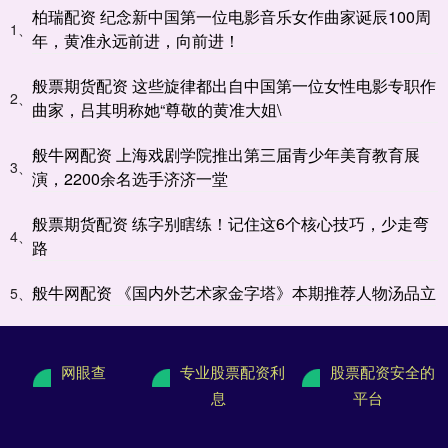
柏瑞配资 纪念新中国第一位电影音乐女作曲家诞辰100周
1、
年，黄准永远前进，向前进！
般票期货配资 这些旋律都出自中国第一位女性电影专职作
2、
曲家，吕其明称她“尊敬的黄准大姐\
般牛网配资 上海戏剧学院推出第三届青少年美育教育展
3、
演，2200余名选手济济一堂
般票期货配资 练字别瞎练！记住这6个核心技巧，少走弯
4、
路
般牛网配资 《国内外艺术家金字塔》本期推荐人物汤品立
5、
网眼查
专业股票配资利
股票配资安全的
息
平台