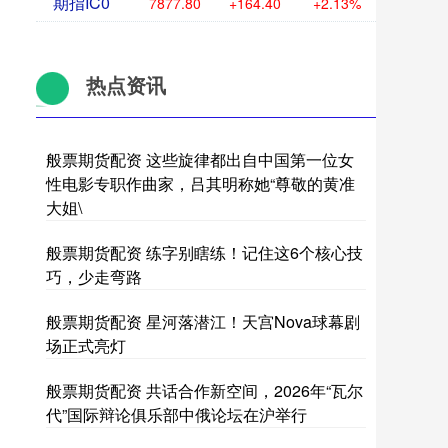
期指IC0
7877.80
+164.40
+2.13%
热点资讯
般票期货配资 这些旋律都出自中国第一位女
性电影专职作曲家，吕其明称她“尊敬的黄准
大姐\
般票期货配资 练字别瞎练！记住这6个核心技
巧，少走弯路
般票期货配资 星河落潜江！天宫Nova球幕剧
场正式亮灯
般票期货配资 共话合作新空间，2026年“瓦尔
代”国际辩论俱乐部中俄论坛在沪举行